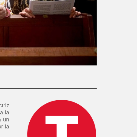
triz
a la
a un
r la