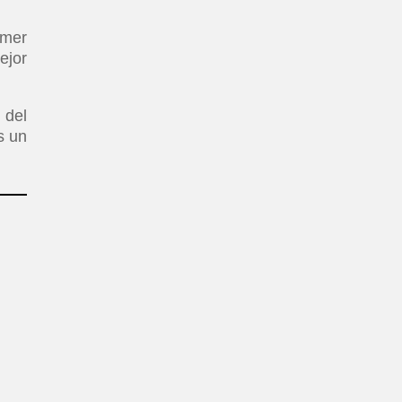
imer
ejor
 del
s un