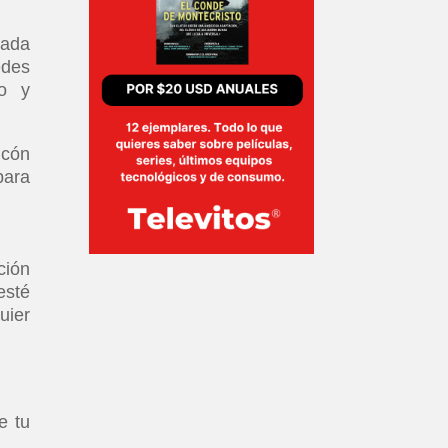
zada
edes
to y
ncón
para
ción
esté
uier
e tu