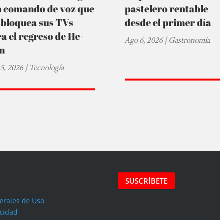
n comando de voz que
pastelero rentable
sbloquea sus TVs
desde el primer día
a el regreso de He-
Ago 6, 2026
|
Gastronomía
n
5, 2026
|
Tecnología
SUSCRÍBETE
erales de Uso
acidad