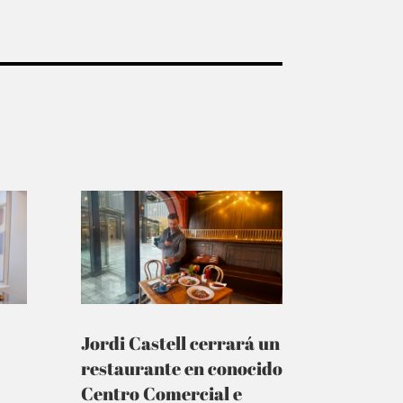
Jordi Castell cerrará un
restaurante en conocido
Centro Comercial e