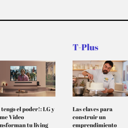
T-Plus
 tengo el poder!: LG y
Las claves para
ime Video
construir un
nsforman tu living
emprendimiento