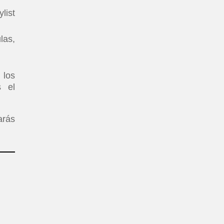
list
las,
 los
s el
arás