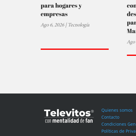
para hogares y
co
empresas
de
par
Ago 6, 2026
|
Tecnología
Ma
Ago 
Quienes somos
Contacto
Condiciones Gen
Políticas de Priv