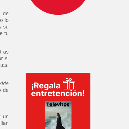
e
de
o lo
s su
e tu
tras
r si
tas,
Side
o de
r un
llan