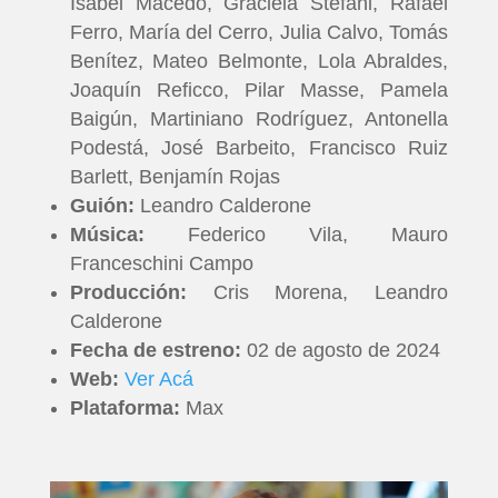
Isabel Macedo, Graciela Stéfani, Rafael
Ferro, María del Cerro, Julia Calvo, Tomás
Benítez, Mateo Belmonte, Lola Abraldes,
Joaquín Reficco, Pilar Masse, Pamela
Baigún, Martiniano Rodríguez, Antonella
Podestá, José Barbeito, Francisco Ruiz
Barlett, Benjamín Rojas
Guión:
Leandro Calderone
Música:
Federico Vila, Mauro
Franceschini Campo
Producción:
Cris Morena, Leandro
Calderone
Fecha de estreno:
02 de agosto de 2024
INICIO
Web:
Ver Acá
Plataforma:
Max
PELICULAS
SERIES