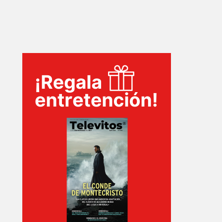
INICIO
PELICULAS
SERIES
TECNOVITOS
T-
PLUS
EVENTOS