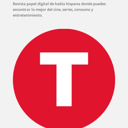
Revista papel digital de habla hispana donde puedes
encontrar lo mejor del cine, series, consumo y
entretenimiento.
INICIO
PELICULAS
SERIES
TECNOVITOS
T-
PLUS
EVENTOS