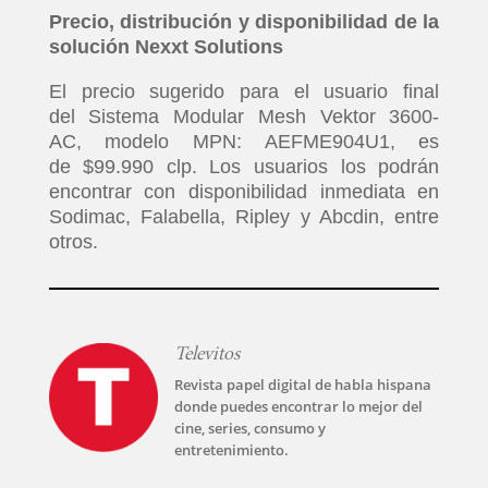
Precio, distribución y disponibilidad de la
solución Nexxt Solutions
El precio sugerido para el usuario final
INICIO
del Sistema Modular Mesh Vektor 3600-
AC, modelo MPN: AEFME904U1, es
de $99.990 clp. Los usuarios los podrán
PELICULAS
encontrar con disponibilidad inmediata en
Sodimac, Falabella, Ripley y Abcdin, entre
SERIES
otros.
TECNOVITOS
Televitos
T-
Revista papel digital de habla hispana
PLUS
donde puedes encontrar lo mejor del
cine, series, consumo y
entretenimiento.
EVENTOS