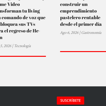
ime Video
construir un
nsforman tu living
emprendimiento
n comando de voz que
pastelero rentable
sbloquea sus TVs
desde el primer día
a el regreso de He-
Ago 6, 2026
|
Gastronomía
n
5, 2026
|
Tecnología
SUSCRÍBETE