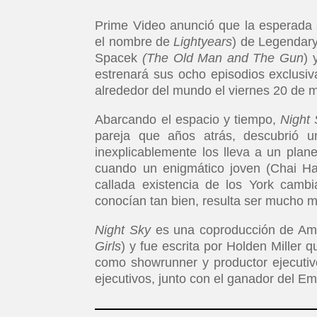
Prime Video anunció que la esperada 
el nombre de
Lightyears
) de Legendary
Spacek
(The Old Man and The Gun
) 
estrenará sus ocho episodios exclusi
alrededor del mundo el viernes 20 de
Abarcando el espacio y tiempo,
Night
pareja que años atrás, descubrió u
inexplicablemente los lleva a un plane
cuando un enigmático joven (Chai H
callada existencia de los York cam
conocían tan bien, resulta ser mucho 
Night Sky
es una coproducción de Ama
Girls
) y fue escrita por Holden Miller 
como showrunner y productor ejecuti
ejecutivos, junto con el ganador del E