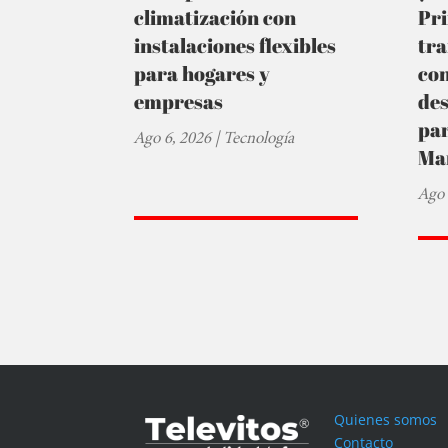
climatización con
Pr
instalaciones flexibles
tra
para hogares y
co
empresas
de
par
Ago 6, 2026
|
Tecnología
Ma
Ago 
Quienes somos
Contacto