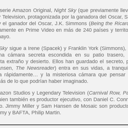
serie Amazon Original,
Night Sky
(que previamente lle
 Television, protagonizada por la ganadora del Oscar, S
y el ganador del Oscar, J.K. Simmons (
Being the Ricar
vamente en Prime Video en más de 240 países y territo
 mayo.
 Sky
sigue a Irene (Spacek) y Franklin York (Simmons),
na cámara secreta escondida en su patio trasero,
ta extraño y desierto. Ellos han guardado el secreto, 
ansen,
The Newsreader
) entra en sus vidas, a tranqui
bia rápidamente… y la misteriosa cámara que pensar
más de lo que podrían haber imaginado.
zon Studios y Legendary Television (
Carnival Row, P
quien también es productor ejecutivo, con Daniel C. Conn
vo. Jimmy Miller y Sam Hansen de Mosaic son product
mmy y BAFTA, Philip Martin.