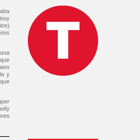
vaba
issy
dos
)
rios
 una
 que
pero
la y
 que
aper
olly
ores