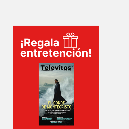
INICIO
PELICULAS
SERIES
TECNOVITOS
T-
PLUS
EVENTOS