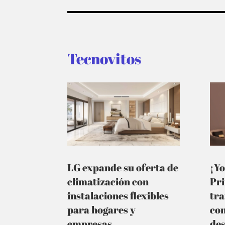
Tecnovitos
LG expande su oferta de
¡Yo
climatización con
Pr
instalaciones flexibles
tra
para hogares y
co
empresas
de