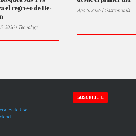
a el regreso de He-
Ago 6, 2026
|
Gastronomía
n
5, 2026
|
Tecnología
SUSCRÍBETE
erales de Uso
acidad