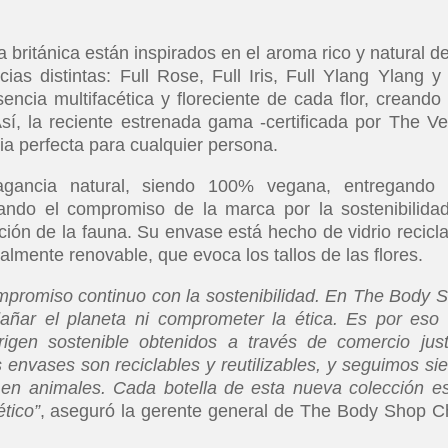
británica están inspirados en el aroma rico y natural de
ias distintas: Full Rose, Full Iris, Full Ylang Ylang y 
ncia multifacética y floreciente de cada flor, creando
. Así, la reciente estrenada gama -certificada por The V
a perfecta para cualquier persona.
agancia natural, siendo 100% vegana, entregando
jando el compromiso de la marca por la sostenibilidad
ión de la fauna. Su envase está hecho de vidrio recicla
lmente renovable, que evoca los tallos de las flores.
ompromiso continuo con la sostenibilidad. En The Body 
añar el planeta ni comprometer la ética. Es por eso
rigen sostenible obtenidos a través de comercio jus
 envases son reciclables y reutilizables, y seguimos si
en animales. Cada botella de esta nueva colección e
tico”
, aseguró la gerente general de The Body Shop Ch