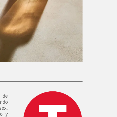
n de
endo
sex,
lo y