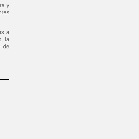
ra y
ores
es a
, la
n de