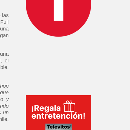
 las
Full
 una
egan
 una
, el
ble,
Shop
 que
to y
endo
s un
ile,