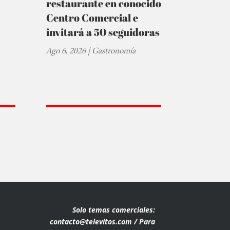
restaurante en conocido
Centro Comercial e
invitará a 50 seguidoras
Ago 6, 2026
|
Gastronomía
Solo temas comerciales:
contacto@televitos.com / Para