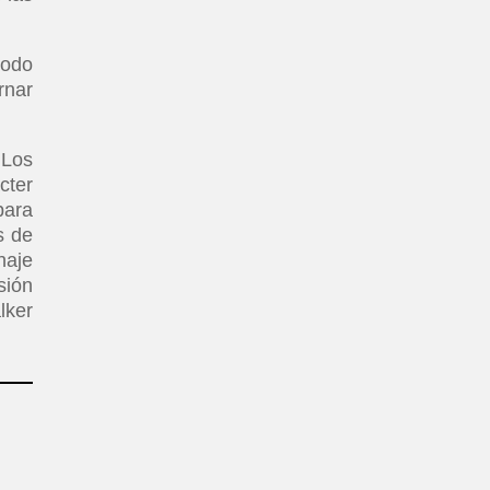
modo
rnar
 Los
cter
para
s de
naje
sión
lker