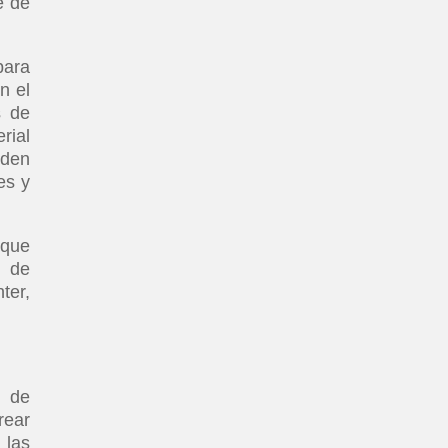
e de
para
n el
s de
rial
eden
es y
 que
s de
ter,
s de
rear
 las