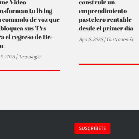
ime Video
construir un
nsforman tu living
emprendimiento
n comando de voz que
pastelero rentable
sbloquea sus TVs
desde el primer día
a el regreso de He-
Ago 6, 2026
|
Gastronomía
n
5, 2026
|
Tecnología
SUSCRÍBETE