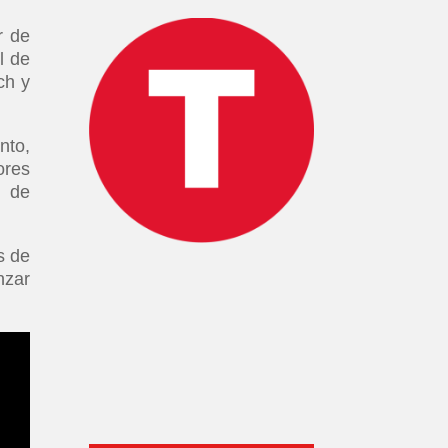
r de
l de
ch y
nto,
ores
s de
s de
nzar