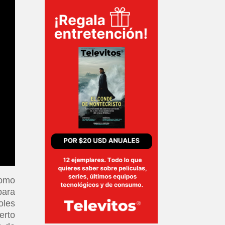
como
para
oles
erto