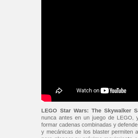
LEGO Star Wars: The Skywalker 
nunca antes en un juego de LEGO, ya
formar cadenas combinadas y defender
y mecánicas de los blaster permiten a