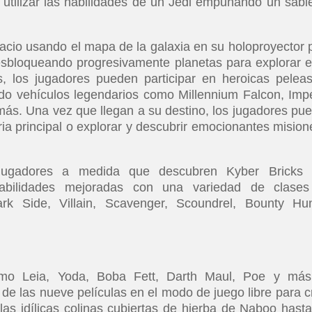
utilizar las habilidades de un Jedi empuñando un sabl
acio usando el mapa de la galaxia en su holoproyector 
desbloqueando progresivamente planetas para explorar e
s, los jugadores pueden participar en heroicas pelea
do vehículos legendarios como Millennium Falcon, Impe
más. Una vez que llegan a su destino, los jugadores pu
oria principal o explorar y descubrir emocionantes mision
jugadores a medida que descubren Kyber Bricks
abilidades mejoradas con una variedad de clase
ark Side, Villain, Scavenger, Scoundrel, Bounty Hun
omo Leia, Yoda, Boba Fett, Darth Maul, Poe y má
de las nueve películas en el modo de juego libre para c
as idílicas colinas cubiertas de hierba de Naboo hasta