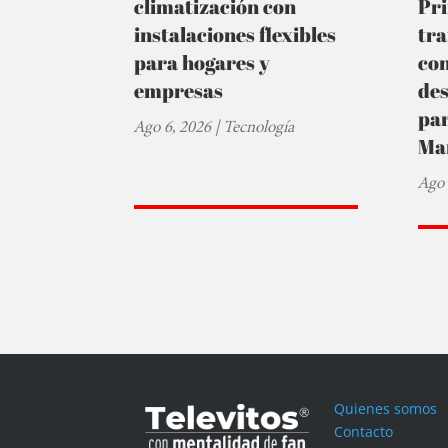
climatización con
Pr
instalaciones flexibles
tra
para hogares y
co
empresas
de
par
Ago 6, 2026
|
Tecnología
Ma
Ago 
Quienes somos
Contacto