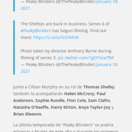
— Peaky Blinders (@ThePeakyBlinder)
January 18,
2021
The Shelbys are back in business. Series 6 of
#PeakyBlinders
has begun filming. Find out
more:
https://t.co/LLPzSrbhHt
Photo taken by director Anthony Byrne during
filming of series 5.
pic.twitter.com/1gOToza7fM
— Peaky Blinders (@ThePeakyBlinder)
January 18,
2021
Junto a Cillian Murphy en su rol de
Thomas Shelby
,
también lo acompañarán
Helen McCrory, Paul
Anderson, Sophie Rundle, Finn Cole,
Sam Clafin,
Natasha O’Keeffe, Harry Kirton, Anya Taylor-Joy
y
Brian Gleeson.
La última temporada de “Peaky Blinders” se podría
estrenar a finales de este año o durante los primeros