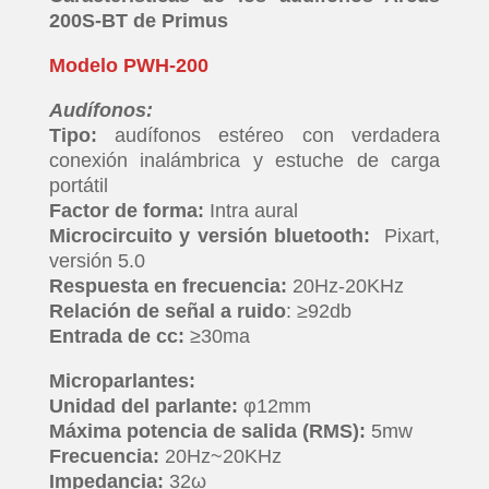
200S-BT de Primus
Modelo PWH-200
Audífonos:
Tipo:
audífonos estéreo con verdadera
conexión inalámbrica y estuche de carga
portátil
Factor de forma:
Intra aural
Microcircuito y versión bluetooth:
Pixart,
versión 5.0
Respuesta en frecuencia:
20Hz-20KHz
Relación de señal a ruido
: ≥92db
Entrada de cc:
≥30ma
Microparlantes:
Unidad del parlante:
φ12mm
Máxima potencia de salida (RMS):
5mw
Frecuencia:
20Hz~20KHz
Impedancia:
32ω