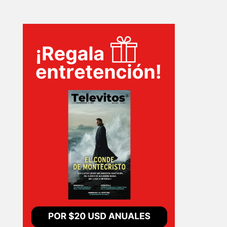
INICIO
PELICULAS
SERIES
TECNOVITOS
T-
PLUS
EVENTOS