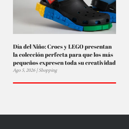
Día del Niño: Crocs y LEGO presentan
la colección perfecta para que los más
pequeños expresen toda su creatividad
Ago 5, 2026
|
Shopping