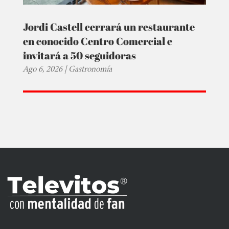
Jordi Castell cerrará un restaurante
en conocido Centro Comercial e
invitará a 50 seguidoras
Ago 6, 2026
|
Gastronomía