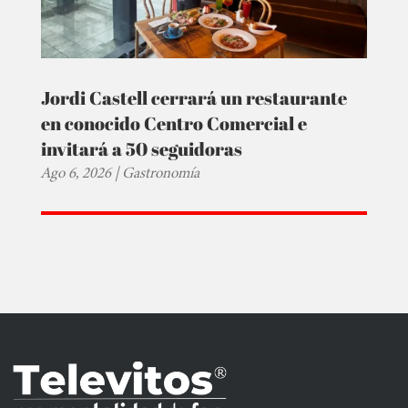
Jordi Castell cerrará un restaurante
en conocido Centro Comercial e
invitará a 50 seguidoras
Ago 6, 2026
|
Gastronomía