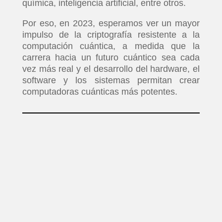
PELICULAS
química, inteligencia artificial, entre otros.
Por eso, en 2023, esperamos ver un mayor
SERIES
impulso de la criptografía resistente a la
computación cuántica, a medida que la
TECNOVITOS
carrera hacia un futuro cuántico sea cada
vez más real y el desarrollo del hardware, el
software y los sistemas permitan crear
T-
computadoras cuánticas más potentes.
PLUS
EVENTOS