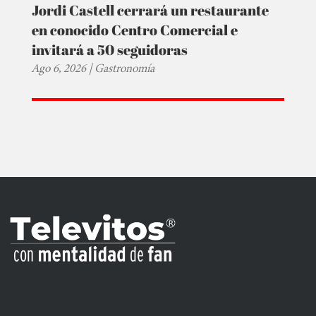
Jordi Castell cerrará un restaurante
en conocido Centro Comercial e
invitará a 50 seguidoras
Ago 6, 2026
|
Gastronomía