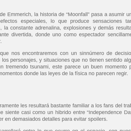
de Emmerich, la historia de “Moonfall” pasa a asumir un
 efectos especiales, lo que produce sensaciones ta
, la constante adrenalina, explosiones y demás result
ante divertida, donde uno como espectador sencillam
.
ca que nos encontraremos con un sinnúmero de decisi
 los personajes, y situaciones que no tienen sentido al
un tremendo tsunami, este parece un buen momento 
momentos donde las leyes de la física no parecen regir.
ramente les resultará bastante familiar a los fans del tra
 siente casi como un hibrido entre “Independence Da
r en demasiados detalles para evitar spoilers.
arrollará entre lo que ocurre en el espacio, con nues