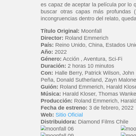
es capaz de aceptar la película por lo 
buscar otras capas más profundas (l
incongruencias dentro del relato, qued
Título Original:
Moonfall
Director:
Roland Emmerich
País:
Reino Unido, China, Estados Un
Año:
2022
Género:
Acción , Aventura, Sci-Fi
Duración:
2 horas 10 minutos
Con:
Halle Berry, Patrick Wilson, John
Peña, Donald Sutherland, Zayn Malon
Guión:
Roland Emmerich, Harald Klos
Música:
Harald Kloser, Thomas Wanke
Producción:
Roland Emmerich, Harald
Fecha de estreno:
3 de febrero, 2022
Web:
Sitio Oficial
Distribuidora:
Diamond Films Chile