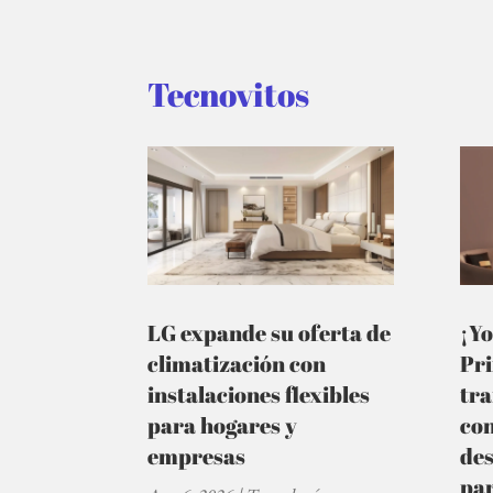
Tecnovitos
LG expande su oferta de
¡Yo
climatización con
Pr
instalaciones flexibles
tra
para hogares y
co
empresas
de
par