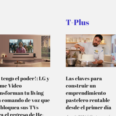
T-Plus
 tengo el poder!: LG y
Las claves para
ime Video
construir un
nsforman tu living
emprendimiento
n comando de voz que
pastelero rentable
sbloquea sus TVs
desde el primer día
a el regreso de He-