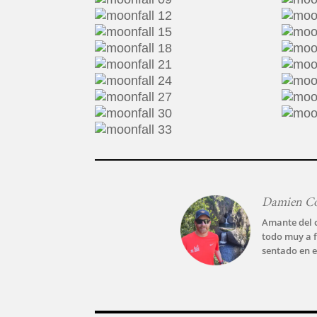
Damien C
Amante del c
todo muy a f
sentado en e