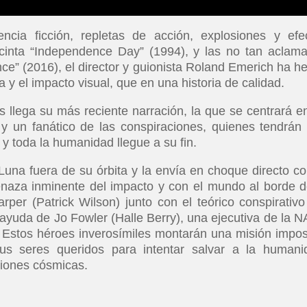
ncia ficción, repletas de acción, explosiones y efe
cinta “Independence Day” (1994), y las no tan aclam
e” (2016), el director y guionista Roland Emerich ha h
y el impacto visual, que en una historia de calidad.
os llega su más reciente narración, la que se centrará e
y un fanático de las conspiraciones, quienes tendrán
 y toda la humanidad llegue a su fin.
Luna fuera de su órbita y la envía en choque directo co
enaza inminente del impacto y con el mundo al borde d
arper (Patrick Wilson) junto con el teórico conspirativ
yuda de Jo Fowler (Halle Berry), una ejecutiva de la 
. Estos héroes inverosímiles montarán una misión impos
us seres queridos para intentar salvar a la humani
ciones cósmicas.