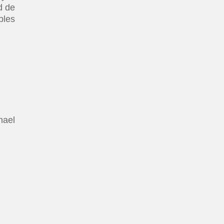
d de
bles
hael