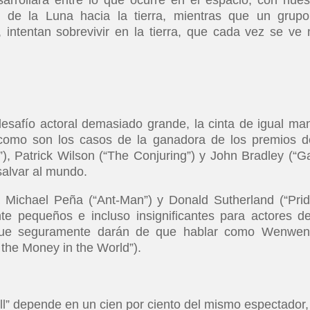
e de la Luna hacia la tierra, mientras que un grup
 intentan sobrevivir en la tierra, que cada vez se ve
safío actoral demasiado grande, la cinta de igual ma
 como son los casos de la ganadora de los premios d
”), Patrick Wilson (“The Conjuring”) y John Bradley (“
alvar al mundo.
 Michael Peña (“Ant-Man”) y Donald Sutherland (“Pri
e pequeños e incluso insignificantes para actores d
o que seguramente darán de que hablar como Wenwe
 the Money in the World”).
l” depende en un cien por ciento del mismo espectador, 