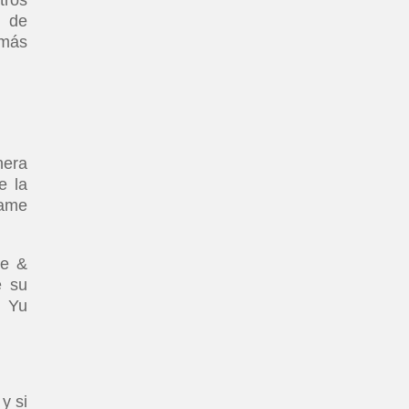
o de
 más
nera
e la
Game
de &
e su
n Yu
y si