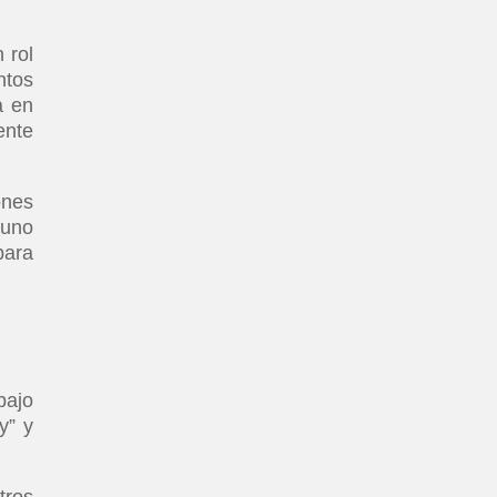
 rol
ntos
a en
ente
ones
guno
para
bajo
y” y
tros