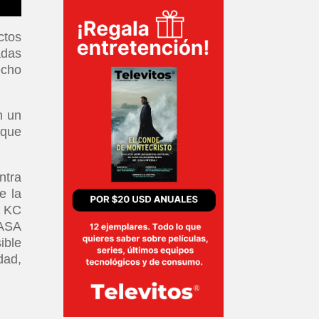
ctos
adas
echo
n un
 que
ntra
e la
o KC
NASA
ible
dad,