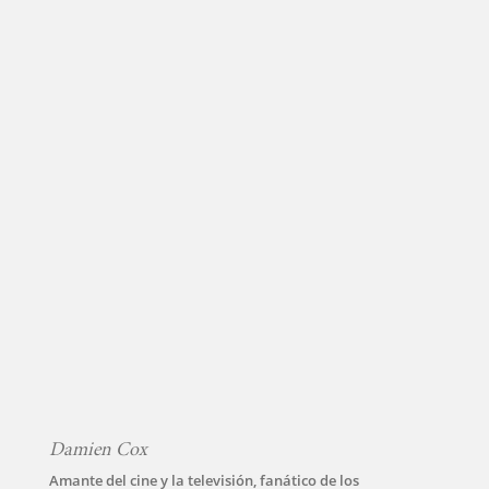
INICIO
PELICULAS
SERIES
TECNOVITOS
T-
PLUS
EVENTOS
Damien Cox
Amante del cine y la televisión, fanático de los