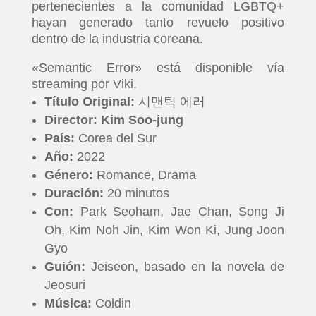
pertenecientes a la comunidad LGBTQ+
hayan generado tanto revuelo positivo
dentro de la industria coreana.
«Semantic Error» está disponible vía
streaming por Viki.
Título Original:
시맨틱 에러
Director: Kim Soo-jung
País:
Corea del Sur
Año:
2022
Género:
Romance, Drama
INICIO
Duración:
20 minutos
Con:
Park Seoham, Jae Chan, Song Ji
PELICULAS
Oh, Kim Noh Jin, Kim Won Ki, Jung Joon
Gyo
SERIES
Guión:
Jeiseon, basado en la novela de
Jeosuri
TECNOVITOS
Música:
Coldin