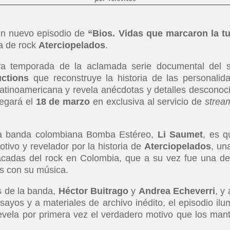
 un nuevo episodio de
“Bios. Vidas que marcaron la t
a de rock
Aterciopelados
.
va temporada de la aclamada serie documental del s
uctions
que reconstruye la historia de las personalid
latinoamericana y revela anécdotas y detalles desconoc
legará el
18 de marzo
en exclusiva al servicio de
strea
 la banda colombiana Bomba Estéreo,
Li Saumet
, es q
tivo y revelador por la historia de
Aterciopelados
, un
cadas del rock en Colombia, que a su vez fue una de
as con su música.
es de la banda,
Héctor Buitrago
y
Andrea Echeverri
, y
sayos y a materiales de archivo inédito, el episodio ilu
evela por primera vez el verdadero motivo que los man