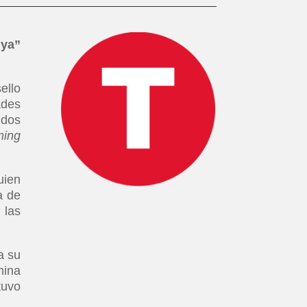
uya”
ello
ades
idos
ming
uien
a de
 las
 a su
mina
tuvo