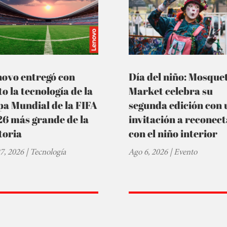
novo entregó con
Día del niño: Mosque
to la tecnología de la
Market celebra su
a Mundial de la FIFA
segunda edición con 
6 más grande de la
invitación a reconec
toria
con el niño interior
27, 2026
|
Tecnología
Ago 6, 2026
|
Evento