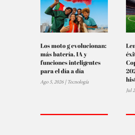
Los moto g evolucionan:
Le
más batería, IA y
éxi
funciones inteligentes
Cop
para el día a día
202
his
Ago 5, 2026
|
Tecnología
Jul 