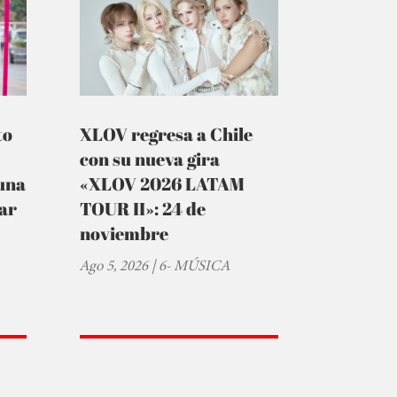
to
XLOV regresa a Chile
con su nueva gira
una
«XLOV 2026 LATAM
tar
TOUR II»: 24 de
noviembre
Ago 5, 2026
|
6- MÚSICA