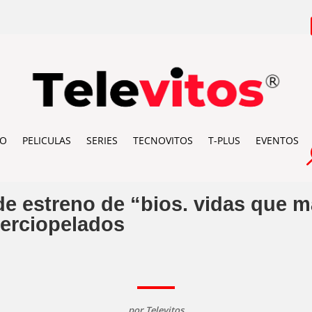
IO
PELICULAS
SERIES
TECNOVITOS
T-PLUS
EVENTOS
e estreno de “bios. vidas que m
terciopelados
por
Televitos