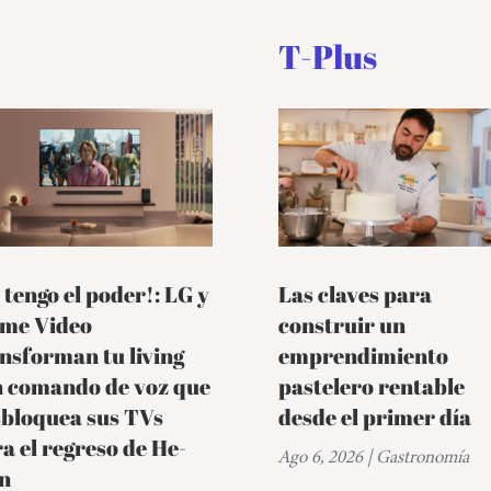
T-Plus
 tengo el poder!: LG y
Las claves para
ime Video
construir un
nsforman tu living
emprendimiento
n comando de voz que
pastelero rentable
sbloquea sus TVs
desde el primer día
a el regreso de He-
Ago 6, 2026
|
Gastronomía
n