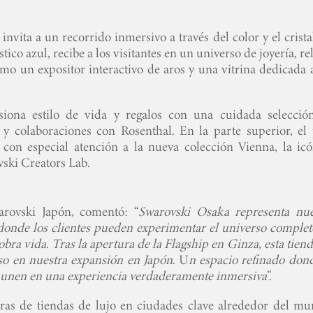
nvita a un recorrido inmersivo a través del color y el crista
tico azul, recibe a los visitantes en un universo de joyería, re
omo un expositor interactivo de aros y una vitrina dedicada 
siona estilo de vida y regalos con una cuidada selecció
 y colaboraciones con Rosenthal. En la parte superior, el 
 con especial atención a la nueva colección Vienna, la icó
vski Creators Lab.
rovski Japón, comentó: “
Swarovski Osaka representa nue
o donde los clientes pueden experimentar el universo complet
bra vida. Tras la apertura de la Flagship en Ginza, esta tien
so en nuestra expansión en Japón
.
U
n espacio refinado dond
e se unen en una experiencia verdaderamente inmersiva
”.
ras de tiendas de lujo en ciudades clave alrededor del mu