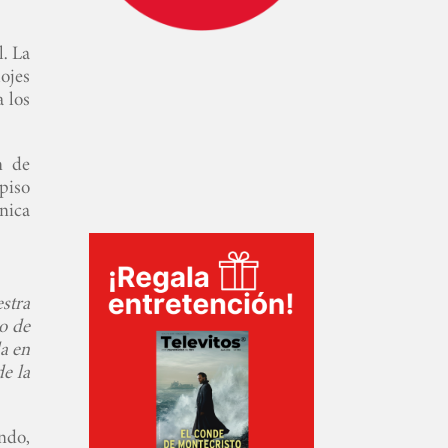
l. La
lojes
a los
n de
piso
nica
stra
o de
da en
e la
ndo,