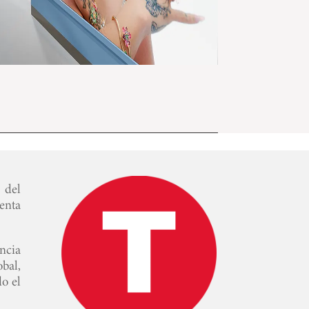
 del
enta
ncia
bal,
o el