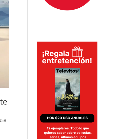
te
958