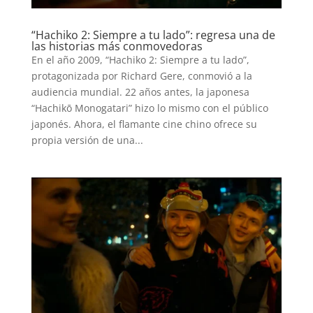
“Hachiko 2: Siempre a tu lado”: regresa una de
las historias más conmovedoras
En el año 2009, “Hachiko 2: Siempre a tu lado”,
protagonizada por Richard Gere, conmovió a la
audiencia mundial. 22 años antes, la japonesa
“Hachikō Monogatari” hizo lo mismo con el público
japonés. Ahora, el flamante cine chino ofrece su
propia versión de una...