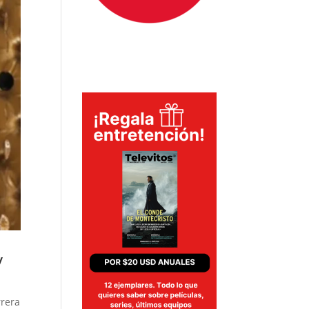
y
rrera