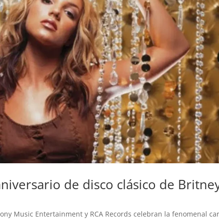
niversario de disco clásico de Britne
 Sony Music Entertainment y RCA Records celebran la fenomenal ca