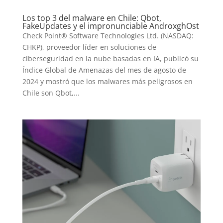
SERIES
Los top 3 del malware en Chile: Qbot,
FakeUpdates y el impronunciable AndroxghOst
TECNOVITOS
Check Point® Software Technologies Ltd. (NASDAQ:
CHKP), proveedor líder en soluciones de
T-
ciberseguridad en la nube basadas en IA, publicó su
Índice Global de Amenazas del mes de agosto de
PLUS
2024 y mostró que los malwares más peligrosos en
Chile son Qbot,...
EVENTOS