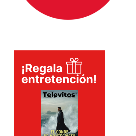
INICIO
PELICULAS
SERIES
TECNOVITOS
T-
PLUS
EVENTOS