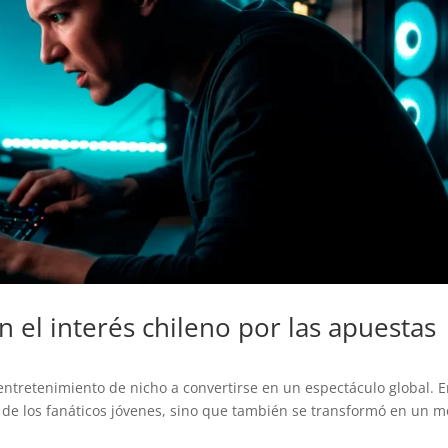
n el interés chileno por las apuestas
ntretenimiento de nicho a convertirse en un espectáculo global. 
n de los fanáticos jóvenes, sino que también se transformó en un m