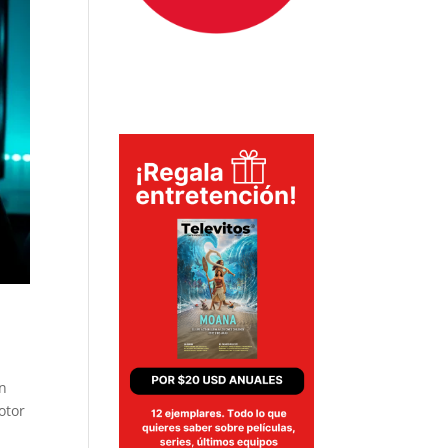
En
otor