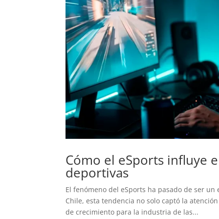
Cómo el eSports influye e
deportivas
El fenómeno del eSports ha pasado de ser un e
Chile, esta tendencia no solo captó la atenció
de crecimiento para la industria de las...