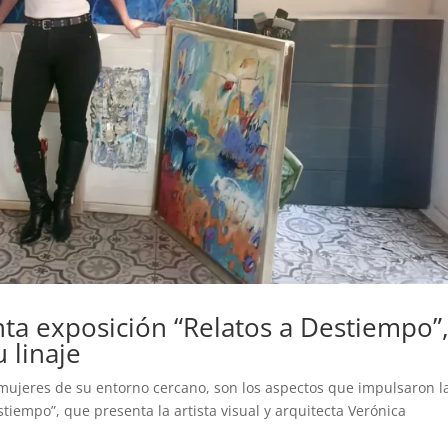
ta exposición “Relatos a Destiempo”
 linaje
s mujeres de su entorno cercano, son los aspectos que impulsaron l
iempo”, que presenta la artista visual y arquitecta Verónica