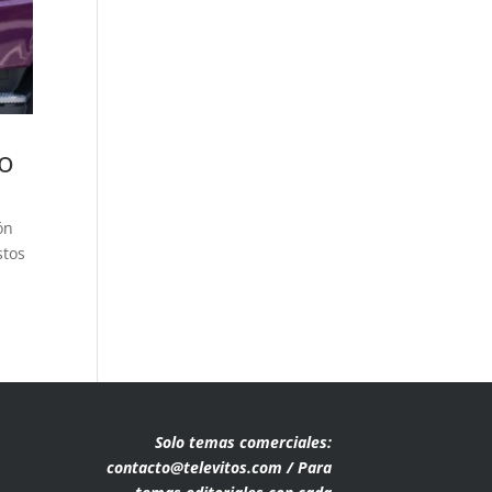
po
ón
stos
Solo temas comerciales:
contacto@televitos.com / Para