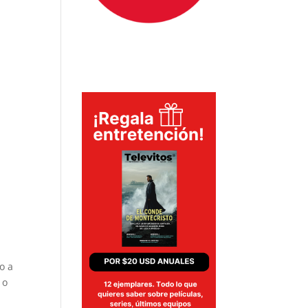
o a
 o