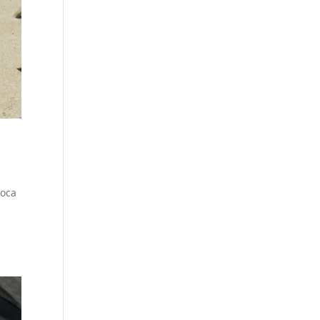
l
voca