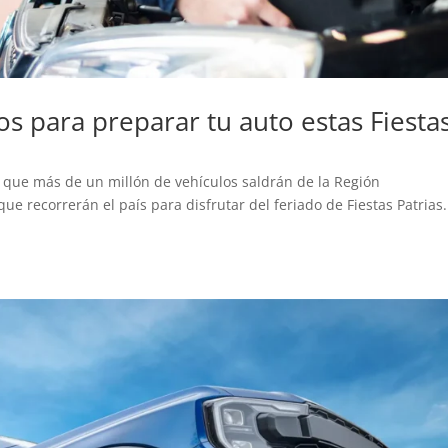
jos para preparar tu auto estas Fiesta
 que más de un millón de vehículos saldrán de la Región
e recorrerán el país para disfrutar del feriado de Fiestas Patrias.