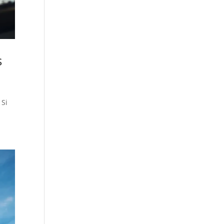
s
 Si