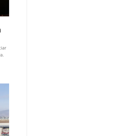
n
ciar
va.