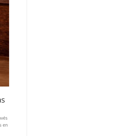
as
avés
s en