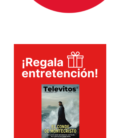
INICIO
PELICULAS
SERIES
TECNOVITOS
T-
PLUS
EVENTOS