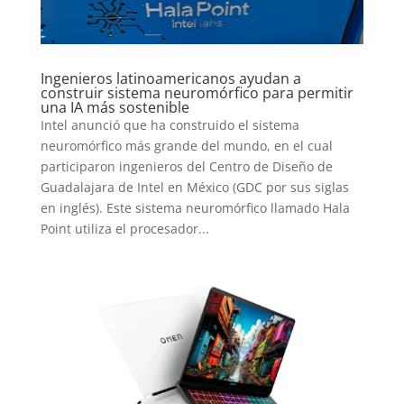
SERIES
Ingenieros latinoamericanos ayudan a
TECNOVITOS
construir sistema neuromórfico para permitir
una IA más sostenible
Intel anunció que ha construido el sistema
T-
neuromórfico más grande del mundo, en el cual
participaron ingenieros del Centro de Diseño de
PLUS
Guadalajara de Intel en México (GDC por sus siglas
en inglés). Este sistema neuromórfico llamado Hala
EVENTOS
Point utiliza el procesador...