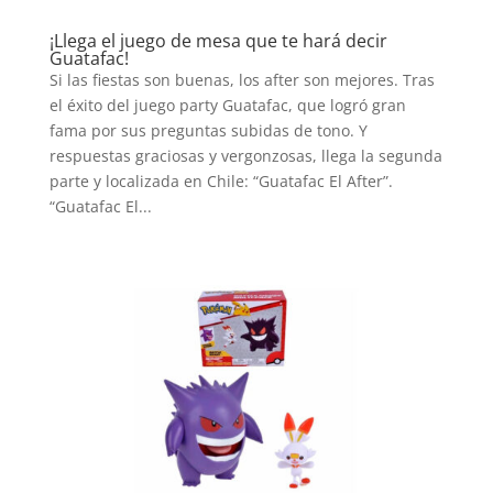
¡Llega el juego de mesa que te hará decir
Guatafac!
Si las fiestas son buenas, los after son mejores. Tras
el éxito del juego party Guatafac, que logró gran
fama por sus preguntas subidas de tono. Y
respuestas graciosas y vergonzosas, llega la segunda
parte y localizada en Chile: “Guatafac El After”.
“Guatafac El...