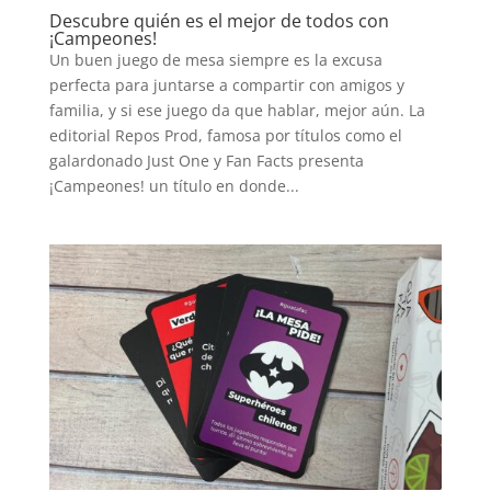
Descubre quién es el mejor de todos con
¡Campeones!
Un buen juego de mesa siempre es la excusa
perfecta para juntarse a compartir con amigos y
familia, y si ese juego da que hablar, mejor aún. La
editorial Repos Prod, famosa por títulos como el
galardonado Just One y Fan Facts presenta
¡Campeones! un título en donde...