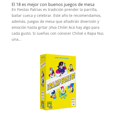
PLUS
El 18 es mejor con buenos juegos de mesa
En Fiestas Patrias es tradición prender la parrilla,
bailar cueca y celebrar. Este año te recomendamos,
EVENTOS
además, juegos de mesa que añadirán diversión y
emoción hasta gritar ¡Viva Chile! Acá hay algo para
cada gusto. Si sueñas con conocer Chiloé o Rapa Nui,
una...