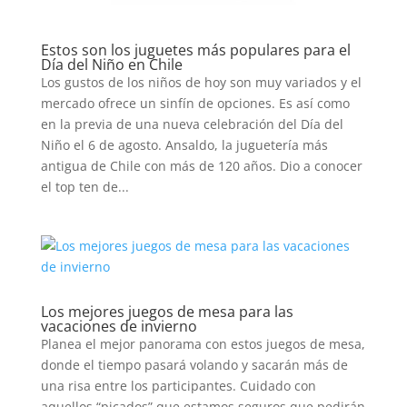
Estos son los juguetes más populares para el
Día del Niño en Chile
Los gustos de los niños de hoy son muy variados y el
mercado ofrece un sinfín de opciones. Es así como
en la previa de una nueva celebración del Día del
Niño el 6 de agosto. Ansaldo, la juguetería más
antigua de Chile con más de 120 años. Dio a conocer
el top ten de...
Los mejores juegos de mesa para las
vacaciones de invierno
Planea el mejor panorama con estos juegos de mesa,
donde el tiempo pasará volando y sacarán más de
una risa entre los participantes. Cuidado con
aquellos “picados” que estamos seguros que pedirán