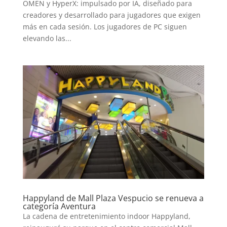
OMEN y HyperX: impulsado por IA, diseñado para
creadores y desarrollado para jugadores que exigen
más en cada sesión. Los jugadores de PC siguen
elevando las...
Happyland de Mall Plaza Vespucio se renueva a
categoría Aventura
La cadena de entretenimiento indoor Happyland,