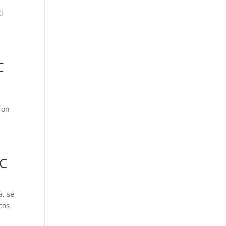
l
C
ron
FC
a, se
cos