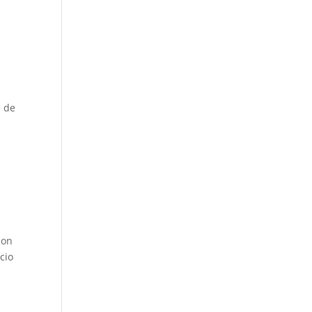
e de
con
cio