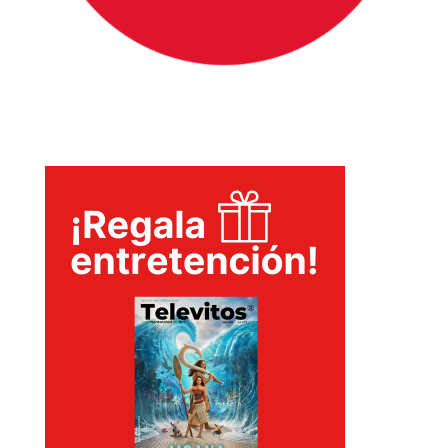
INICIO
PELICULAS
SERIES
TECNOVITOS
T-
PLUS
EVENTOS