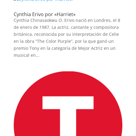
Cynthia Erivo por «Harriet»
Cynthia Chinasaokwu O. Erivo nació en Londres, el 8
INICIO
de enero de 1987. La actriz, cantante y compositora
británica, reconocida por su interpretación de Celie
en la obra “The Color Purple”, por la que ganó un
PELICULAS
premio Tony en la categoría de Mejor Actriz en un
musical en...
SERIES
TECNOVITOS
T-
PLUS
EVENTOS