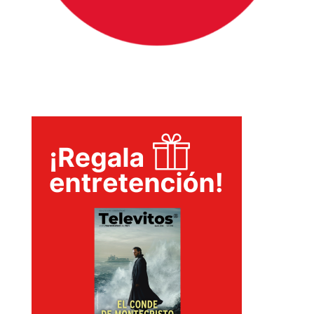
INICIO
PELICULAS
SERIES
TECNOVITOS
T-
PLUS
EVENTOS