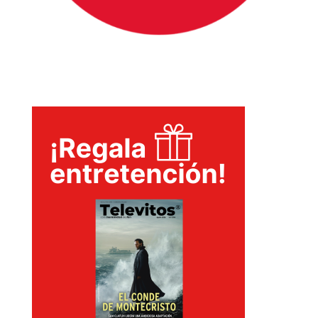
INICIO
PELICULAS
SERIES
TECNOVITOS
T-
PLUS
EVENTOS