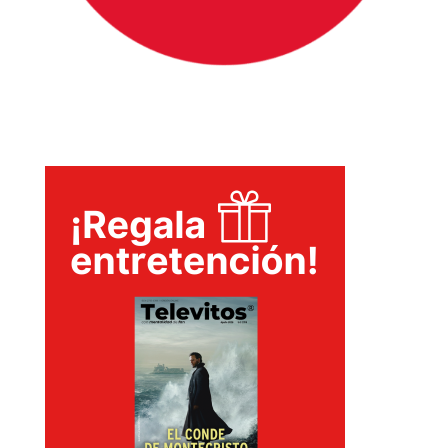
INICIO
PELICULAS
SERIES
TECNOVITOS
T-
PLUS
EVENTOS