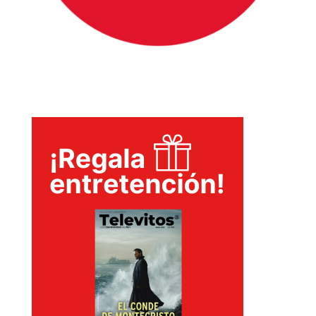
INICIO
PELICULAS
SERIES
TECNOVITOS
T-
PLUS
EVENTOS