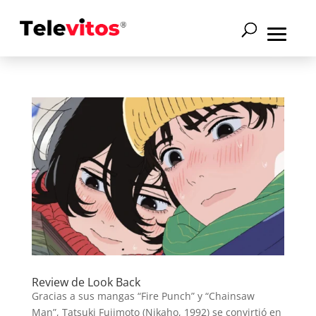
Review de Look Back
Gracias a sus mangas “Fire Punch” y “Chainsaw
Man”, Tatsuki Fujimoto (Nikaho, 1992) se convirtió en