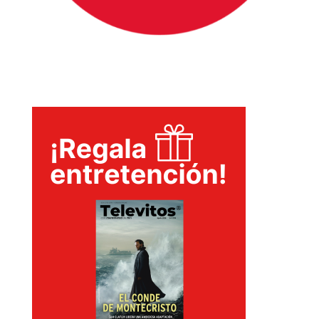
INICIO
PELICULAS
SERIES
TECNOVITOS
T-
PLUS
EVENTOS