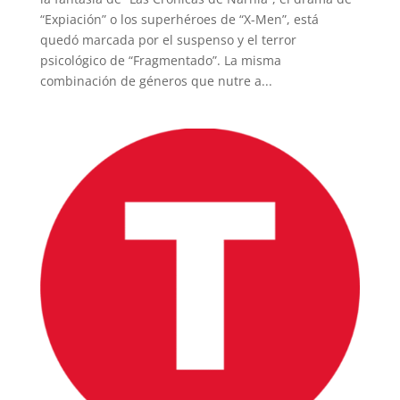
“Expiación” o los superhéroes de “X-Men”, está
INICIO
quedó marcada por el suspenso y el terror
psicológico de “Fragmentado”. La misma
combinación de géneros que nutre a...
PELICULAS
SERIES
TECNOVITOS
T-
PLUS
EVENTOS