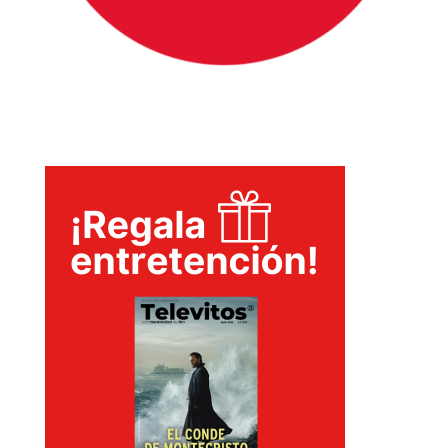
INICIO
PELICULAS
SERIES
TECNOVITOS
T-
PLUS
EVENTOS