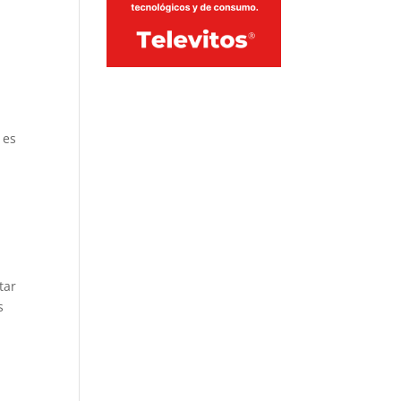
 es
tar
s