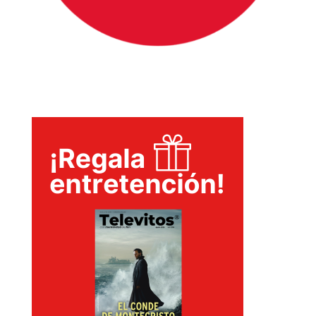
INICIO
PELICULAS
SERIES
TECNOVITOS
T-
PLUS
EVENTOS