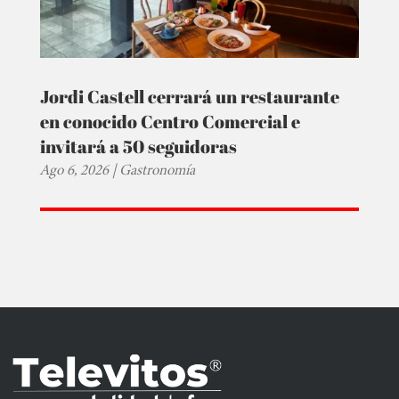
Jordi Castell cerrará un restaurante
en conocido Centro Comercial e
invitará a 50 seguidoras
Ago 6, 2026
|
Gastronomía