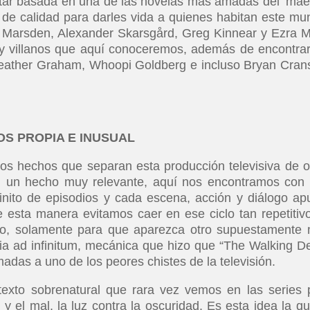
tar basada en una de las novelas más amadas del ‘mae
s de calidad para darles vida a quienes habitan este mu
 Marsden, Alexander Skarsgård, Greg Kinnear y Ezra Mi
s y villanos que aquí conoceremos, además de encontra
 Heather Graham, Whoopi Goldberg e incluso Bryan Cran
OS PROPIA E INUSUAL
os hechos que separan esta producción televisiva de o
n un hecho muy relevante, aquí nos encontramos con
inito de episodios y cada escena, acción y diálogo ap
 esta manera evitamos caer en ese ciclo tan repetitiv
rlo, solamente para que aparezca otro supuestamente
ria ad infinitum, mecánica que hizo que “The Walking D
adas a uno de los peores chistes de la televisión.
exto sobrenatural que rara vez vemos en las series 
 y el mal, la luz contra la oscuridad. Es esta idea la qu