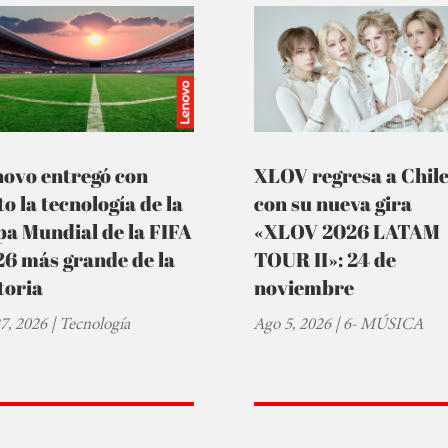
novo entregó con
XLOV regresa a Chil
to la tecnología de la
con su nueva gira
a Mundial de la FIFA
«XLOV 2026 LATAM
6 más grande de la
TOUR II»: 24 de
toria
noviembre
27, 2026
|
Tecnología
Ago 5, 2026
|
6- MÚSICA