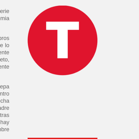
erie
emia
bros
e lo
ente
eto,
ente
cepa
ntro
icha
adre
tras
 hay
mbre