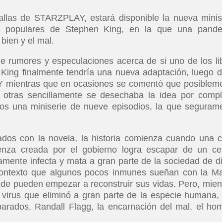
allas de STARZPLAY, estará disponible la nueva minis
 populares de Stephen King, en la que una pand
 bien y el mal.
e rumores y especulaciones acerca de si uno de los li
King finalmente tendría una nueva adaptación, luego d
. Y mientras que en ocasiones se comentó que posiblem
 otras sencillamente se desechaba la idea por compl
os una miniserie de nueve episodios, la que seguram
zados con la novela, la historia comienza cuando una 
uenza creada por el gobierno logra escapar de un ce
idamente infecta y mata a gran parte de la sociedad de d
contexto que algunos pocos inmunes sueñan con la M
nde pueden empezar a reconstruir sus vidas. Pero, mien
l virus que eliminó a gran parte de la especie humana,
parados, Randall Flagg, la encarnación del mal, el ho