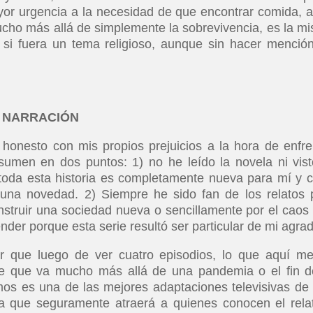
yor urgencia a la necesidad de que encontrar comida, 
ucho más allá de simplemente la sobrevivencia, es la m
 si fuera un tema religioso, aunque sin hacer menció
A NARRACIÓN
 honesto con mis propios prejuicios a la hora de enfre
sumen en dos puntos: 1) no he leído la novela ni vist
e toda esta historia es completamente nueva para mí y 
una novedad. 2) Siempre he sido fan de los relatos 
onstruir una sociedad nueva o sencillamente por el caos
der porque esta serie resultó ser particular de mi agra
r que luego de ver cuatro episodios, lo que aquí m
te que va mucho más allá de una pandemia o el fin d
os es una de las mejores adaptaciones televisivas de
 que seguramente atraerá a quienes conocen el rela