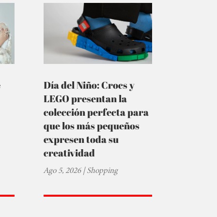
e
Día del Niño: Crocs y
LEGO presentan la
colección perfecta para
que los más pequeños
expresen toda su
creatividad
Ago 5, 2026
|
Shopping