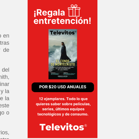
o en
tras
r de
 del
ith,
inar
y la
e la
este
go o
ios,