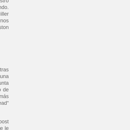
stro
ndo.
ller
rnos
ston
tras
 una
unta
o de
 más
ead”
post
e le