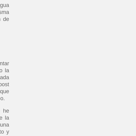
agua
isma
n de
ntar
o la
cada
post
 que
do.
e he
e la
 una
to y