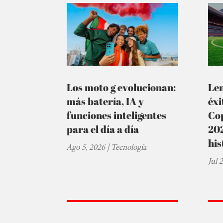
Los moto g evolucionan:
Le
más batería, IA y
éxi
funciones inteligentes
Cop
para el día a día
202
his
Ago 5, 2026
|
Tecnología
Jul 