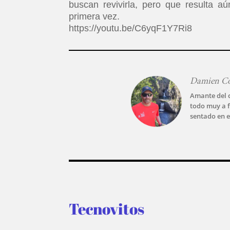
buscan revivirla, pero que resulta a
primera vez.
https://youtu.be/C6yqF1Y7Ri8
Damien C
Amante del c
todo muy a f
sentado en e
Tecnovitos